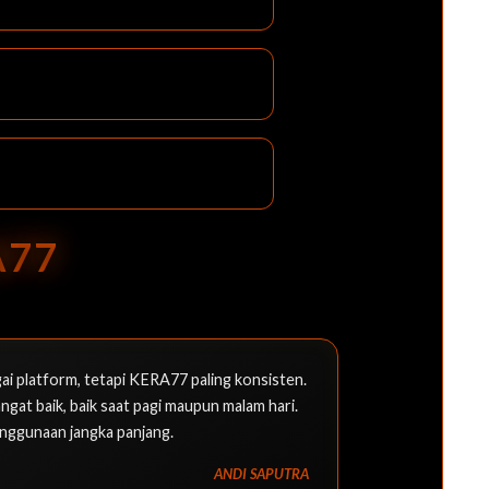
A77
i platform, tetapi KERA77 paling konsisten.
gat baik, baik saat pagi maupun malam hari.
nggunaan jangka panjang.
ANDI SAPUTRA