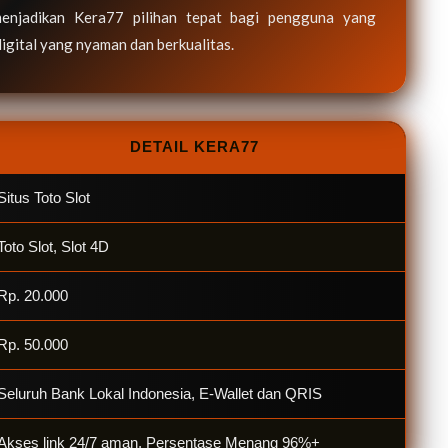
menjadikan Kera77 pilihan tepat bagi pengguna yang
gital yang nyaman dan berkualitas.
DETAIL KERA77
Situs Toto Slot
Toto Slot, Slot 4D
Rp. 20.000
Rp. 50.000
Seluruh Bank Lokal Indonesia, E-Wallet dan QRIS
Akses link 24/7 aman, Persentase Menang 96%+