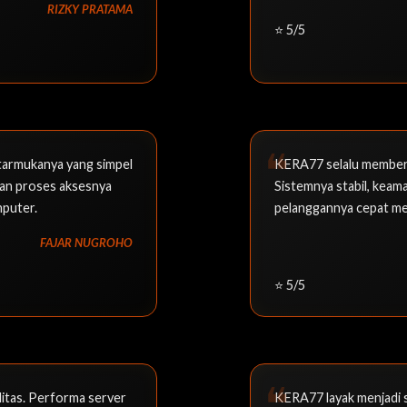
RIZKY PRATAMA
⭐ 5/5
ntarmukanya yang simpel
KERA77 selalu memberi
dan proses aksesnya
Sistemnya stabil, keama
puter.
pelanggannya cepat mem
FAJAR NUGROHO
⭐ 5/5
itas. Performa server
KERA77 layak menjadi s