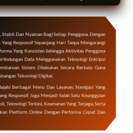
 Stabil, Dan Nyaman Bagi Setiap Pengguna. Dengan
 Yang Responsif Sepanjang Hari Tanpa Mengurangi
rforma Yang Konsisten Sehingga Aktivitas Pengguna
erlindungan Data Menggunakan Teknologi Enkripsi
baruan Sistem Dilakukan Secara Berkala Guna
bangan Teknologi Digital.
ahi Berbagai Menu Dan Layanan. Navigasi Yang
ang Responsif Juga Menjadi Salah Satu Keunggulan
 Teknologi Terkini, Keamanan Yang Terjaga, Serta
nkan Platform Online Dengan Performa Cepat Dan