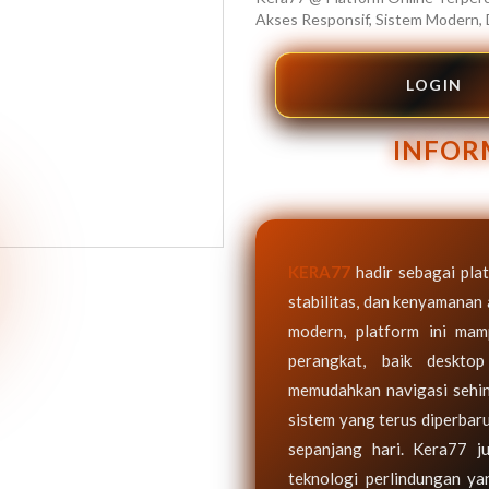
Akses Responsif, Sistem Modern,
LOGIN
INFOR
KERA77
hadir sebagai pla
stabilitas, dan kenyamanan
modern, platform ini ma
perangkat, baik deskto
memudahkan navigasi sehing
sistem yang terus diperbar
sepanjang hari. Kera77 
teknologi perlindungan ya