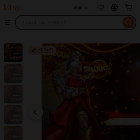
KERA77
Sign in
Skip
to
Search
Browse
ontent
for
items
or
shops
KERA77