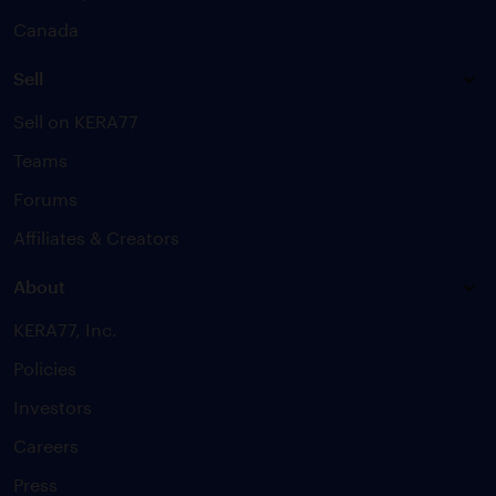
Canada
Sell
Sell on KERA77
Teams
Forums
Affiliates & Creators
About
KERA77, Inc.
Policies
Investors
Careers
Press