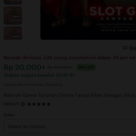
Re
Banyak diminati. 52k orang membeli ini dalam 24 jam ter
Harga:
Rp 20,000+
Normal:
Rp 303,000+
90% Off
Diskon segera berahir
21:07:47
Syarat dan ketentuan (berlaku)
Nikmati Game Taruhan Online Tanpa Ribet Dengan Situ
5
KERA77
out
of
Color
5
stars