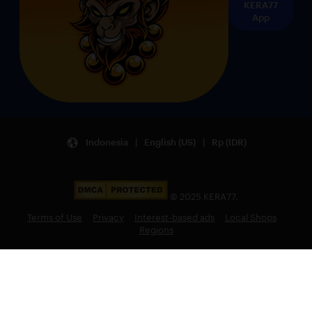
KERA77
App
Indonesia | English (US) | Rp (IDR)
© 2025 KERA77.
Terms of Use
Privacy
Interest-based ads
Local Shops
Regions