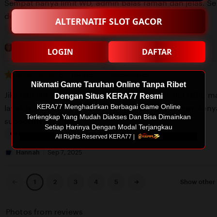
Sempat nanya limit WD, admin balas ramah dan jelas. S
5
w
n
stars
deposit sampai WD terasa profesional.
ALTERNATIF SLOT GACOR
b
g
y
r
L
K
e
i
Catherine
Sep 7, 2025
LOGIN
DAFTAR
a
v
s
l
i
5
t
5
Recommends
This item
out
Nikmati Game Taruhan Online Tanpa Ribet
i
e
i
of
Jika cari link situs slot gacor dengan deposit slot QRIS 
Dengan Situs KERA77 Resmi
5
s
w
n
stars
KERA77 Menghadirkan Berbagai Game Online
layak jadi pilihan utama. Balance antara kecepatan, ke
s
b
g
Terlengkap Yang Mudah Diakses Dan Bisa Dimainkan
supportnya mantap.
a
y
r
Setiap Harinya Dengan Modal Terjangkau
All Rights Reserved KERA77 |
F
J
e
L
i
a
v
i
Hannah
Sep 7, 2025
r
m
i
s
m
i
e
t
Previous
Next
2
3
4
5
Show other 
1
page
page
a
e
w
i
n
V
b
n
Photos from reviews