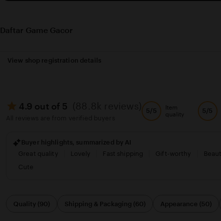
Daftar Game Gacor
View shop registration details
(88.8k reviews)
4.9 out of 5
Item
5/5
5/5
quality
All reviews are from verified buyers
Buyer highlights, summarized by AI
Great quality
Lovely
Fast shipping
Gift-worthy
Beaut
Cute
Filter
Quality (90)
Shipping & Packaging (60)
Appearance (50)
by
category